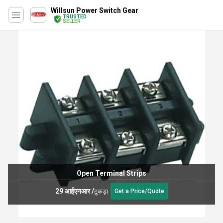
Willsun Power Switch Gear
TRUSTED
SELLER
Open Terminal Strips
29 आईएनआर
/
टुकड़ा
Get a Price/Quote