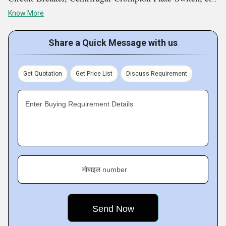
We are happy to see that because of quality products,
Know More
unique working approach, vast experience customers
prefer to buy from us.
Share a Quick Message with us
Key Facts of Willsun Power Switch Gear:
Get Quotation
Get Price List
Discuss Requirement
Enter Buying Requirement Details
मोबाइल number